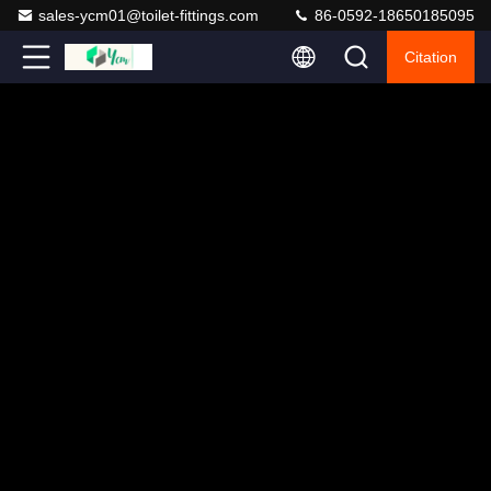
sales-ycm01@toilet-fittings.com
86-0592-18650185095
Citation