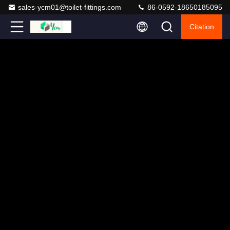
sales-ycm01@toilet-fittings.com
86-0592-18650185095
Citation