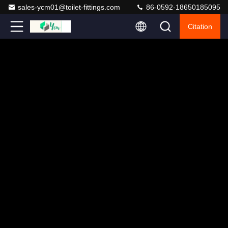
sales-ycm01@toilet-fittings.com
86-0592-18650185095
Citation