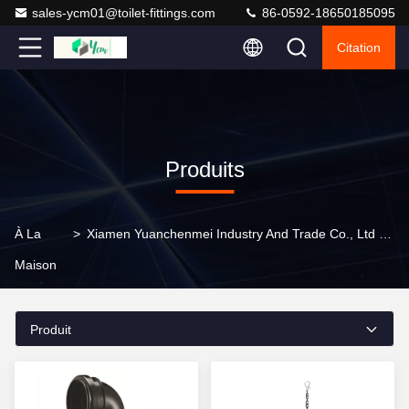
sales-ycm01@toilet-fittings.com
86-0592-18650185095
Citation
Produits
À La
>
Xiamen Yuanchenmei Industry And Trade Co., Ltd Produits En Ligne
Maison
Produit