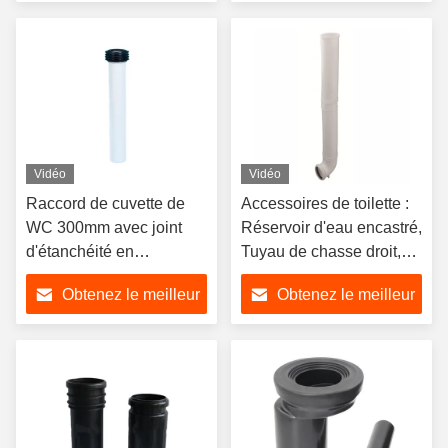
Sewage.
prix
prix
Vidéo
Vidéo
Raccord de cuvette de
Accessoires de toilette :
WC 300mm avec joint
Réservoir d'eau encastré,
d'étanchéité en
Tuyau de chasse droit,
caoutchouc pour tuyau
Tuyau d'évacuation
Obtenez le meilleur
Obtenez le meilleur
d'arrivée d'eau de
mural, Coude de toilette,
réservoir encastré
Tuyau d'arrivée
prix
prix