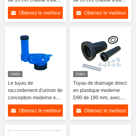
normale, tuyau
normale, tuyau
Obtenez le meilleur
Obtenez le meilleur
d'évacuation droit, toilette
d'évacuation droit, toilette
turque encastrée,
turque encastrée,
prix
prix
accessoires de vis de
accessoires de vis de
fixation
fixation
Vidéo
Vidéo
Le tuyau de
Tuyau de drainage direct
raccordement d'urinoir de
en plastique moderne
conception moderne est
D90 de 180 mm, avec
fabriqué en plastique
réservoir d'eau dissimulé
Obtenez le meilleur
Obtenez le meilleur
polypropylène pour le
et raccordement de
drainage et est utilisé
toilette mural
prix
prix
pour le raccordement aux
toilettes de la salle de