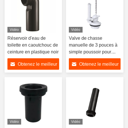
Vidéo
Vidéo
Réservoir d'eau de
Valve de chasse
toilette en caoutchouc de
manuelle de 3 pouces à
ceinture en plastique noir
simple poussoir pour
économie d'eau dans les
Obtenez le meilleur
Obtenez le meilleur
salles de bain, en
plastique ABS, adaptée à
prix
prix
une utilisation dans les
salles de bain
Vidéo
Vidéo