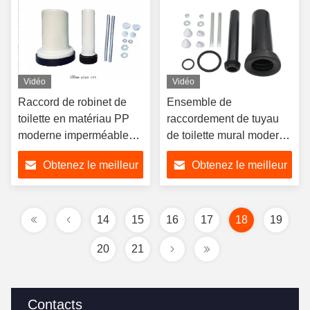
bain.
Vidéo
Vidéo
Raccord de robinet de
Ensemble de
toilette en matériau PP
raccordement de tuyau
moderne imperméable
de toilette mural moderne
de haute qualité pour le
de 300 mm pour
Obtenez le meilleur
Obtenez le meilleur
remplacement de tuyaux
accessoires de salle de
de salle de bain
bain et de toilettes
prix
prix
14
15
16
17
18
19
20
21
Contacts