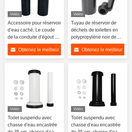
Vidéo
Vidéo
Accessoire pour réservoir
Tuyau de réservoir de
d'eau caché, Le coude
déchets de toilettes en
de la conduite d'égout a
polypropylène noir de
été redressé, puis le
haute qualité, tuyau de
Obtenez le meilleur
Obtenez le meilleur
tuyau D90 à 110 a été
raccordement WC pour
remplacé pour le
salle de bain moderne
prix
prix
drainage mural en PVC,
et ensuite un tuyau en
PEHD 90 à 90 a été
utilisé.
Vidéo
Vidéo
Toilet suspendu avec
Toilet suspendu avec
chasse d'eau encastrée
chasse d'eau encastrée
de 35 cm, chasse d'eau
de 35 cm, chasse d'eau