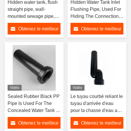
Hidden water tank, flush
Hidden Water Tank Inlet
straight pipe, wall-
Flushing Pipe, Used For
mounted sewage pipe,
Hiding The Connection
water inlet pipe, toilet
Between The Wall Water
Obtenez le meilleur
Obtenez le meilleur
bowl, elbow pipe
Tank Accessory And The
Toilet Base.
prix
prix
Vidéo
Vidéo
Sealed Rubber Black PP
Le tuyau courbé reliant le
Pipe Is Used For The
tuyau d'arrivée d'eau
Concealed Water Tank In
pour la chasse d'eau au
Modern Bathroom Toilets,
bâti-support du WC.
Obtenez le meilleur
Obtenez le meilleur
For Direct Drainage Of