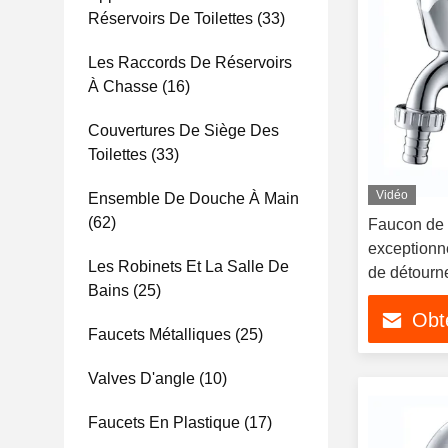
Réservoirs De Toilettes
(33)
Les Raccords De Réservoirs
À Chasse
(16)
Couvertures De Siège Des
Toilettes
(33)
Vidéo
Ensemble De Douche À Main
(62)
Faucon de s
exceptionne
Les Robinets Et La Salle De
de détourn
Bains
(25)
chrome
Obte
Faucets Métalliques
(25)
Valves D'angle
(10)
Faucets En Plastique
(17)