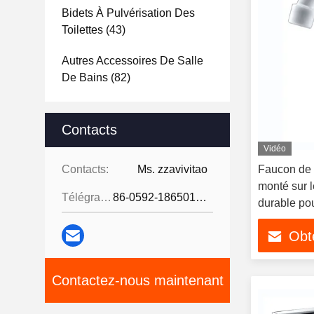
Bidets À Pulvérisation Des
Toilettes
(43)
Autres Accessoires De Salle
De Bains
(82)
Contacts
Vidéo
Contacts:
Ms. zzavivitao
Faucon de 
monté sur 
Télégramme:
86-0592-18650185095
durable pou
modernes
Obte
Contactez-nous maintenant