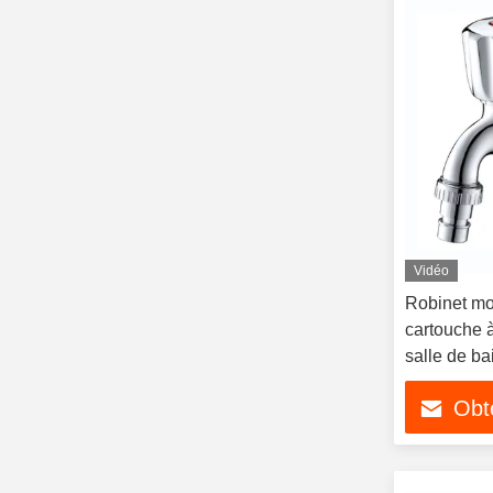
Vidéo
Robinet mo
cartouche 
salle de ba
laver
Obte