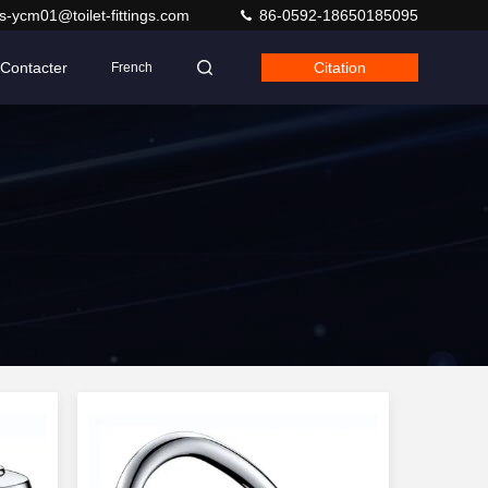
s-ycm01@toilet-fittings.com
86-0592-18650185095
Contacter
Citation
French