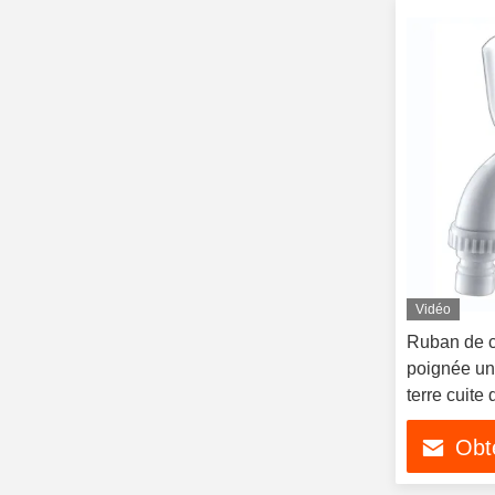
Vidéo
Ruban de c
poignée un
terre cuite
de bureaux
Obte