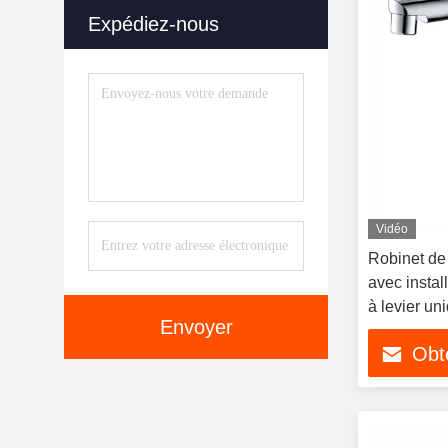
Expédiez-nous
Vidéo
Robinet de
avec instal
à levier uni
Envoyer
chromée
Obte