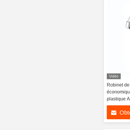
Vidéo
Robinet de
économique
plastique A
Obte