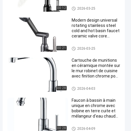
and hot dual-purpose
ceramic basin faucet,
Faucets métalliques
00:12
2026-03-25
electric faucet
Modern design universal
rotating stainless steel
cold and hot basin faucet
ceramic valve core
bathroom mixer faucet
Faucets métalliques
00:21
2026-03-25
Cartouche de munitions
en céramique montée sur
le mur robinet de cuisine
avec finition chrome pour
éviers modernes
Faucets métalliques
00:28
2026-04-03
Faucon à bassin à main
unique en chrome avec
bobine en terre cuite et
mélangeur d'eau chaude
froide
Faucets métalliques
00:28
2026-04-09