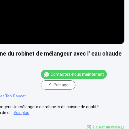
sine du robinet de mélangeur avec l' eau chaude
Contactez-nous maintenant
Partager
er Tap Faucet
élangeur Un mélangeur de robinets de cuisine de qualité
de d...
Voir plus
Laissez un message