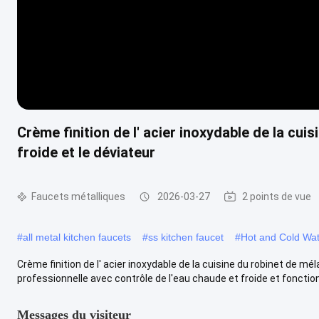
Crème finition de l' acier inoxydable de la cui
froide et le déviateur
Faucets métalliques
2026-03-27
2 points de vue
#
all metal kitchen faucets
#
ss kitchen faucet
#
Hot and Cold Wat
Crème finition de l' acier inoxydable de la cuisine du robinet de m
professionnelle avec contrôle de l'eau chaude et froide et fonction 
Messages du visiteur