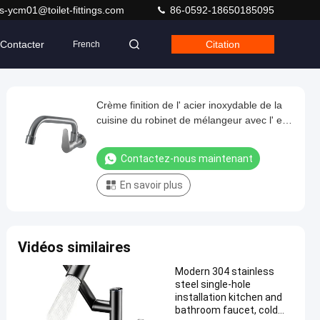
s-ycm01@toilet-fittings.com
86-0592-18650185095
Contacter
Citation
French
Crème finition de l' acier inoxydable de la
cuisine du robinet de mélangeur avec l' eau
chaude froide et le déviateur
Contactez-nous maintenant
En savoir plus
Vidéos similaires
Modern 304 stainless
steel single-hole
installation kitchen and
bathroom faucet, cold