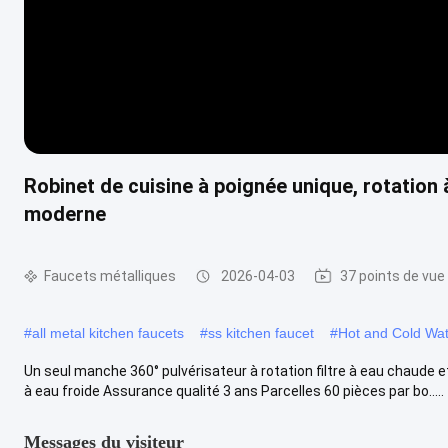
Robinet de cuisine à poignée unique, rotation à
moderne
Faucets métalliques
2026-04-03
37 points de vue
#
all metal kitchen faucets
#
ss kitchen faucet
#
Hot and Cold Wat
Un seul manche 360° pulvérisateur à rotation filtre à eau chaude e
à eau froide Assurance qualité 3 ans Parcelles 60 pièces par bo.....
Messages du visiteur