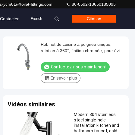
s-ycm01@toilet-fittings.com
86-0592-18650185095
Contacter
Citation
French
Robinet de cuisine à poignée unique,
rotation à 360°, finition chromée, pour évier
de cuisine moderne
Contactez-nous maintenant
En savoir plus
Vidéos similaires
Modern 304 stainless
steel single-hole
installation kitchen and
bathroom faucet, cold