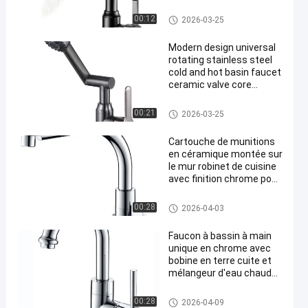
and hot dual-purpose
ceramic basin faucet,
Faucets métalliques
00:12
2026-03-25
electric faucet
Modern design universal
rotating stainless steel
cold and hot basin faucet
ceramic valve core
bathroom mixer faucet
Faucets métalliques
00:21
2026-03-25
Cartouche de munitions
en céramique montée sur
le mur robinet de cuisine
avec finition chrome pour
éviers modernes
Faucets métalliques
00:28
2026-04-03
Faucon à bassin à main
unique en chrome avec
bobine en terre cuite et
mélangeur d'eau chaude
froide
Faucets métalliques
00:28
2026-04-09