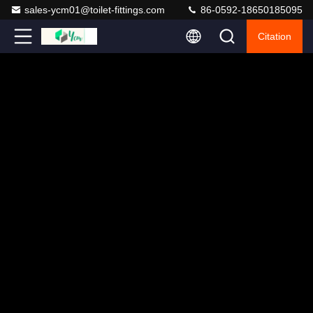
sales-ycm01@toilet-fittings.com
86-0592-18650185095
Citation