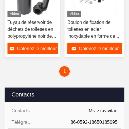
Vidéo
Vidéo
Tuyau de réservoir de
Boulon de fixation de
déchets de toilettes en
toilettes en acier
polypropylène noir de
inoxydable en forme de L
haute qualité, tuyau de
avec couleur
Obtenez le meilleur
Obtenez le meilleur
raccordement WC pour
personnalisable pour
salle de bain moderne
l'installation de toilettes
prix
prix
modernes
1
Contacts
Contacts:
Ms. zzavivitao
Télégramme:
86-0592-18650185095