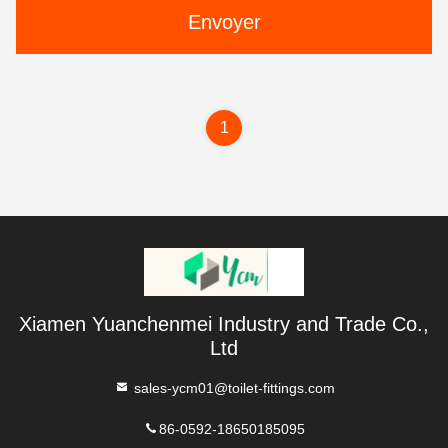
Envoyer
1
Xiamen Yuanchenmei Industry and Trade Co.,
Ltd
sales-ycm01@toilet-fittings.com
86-0592-18650185095