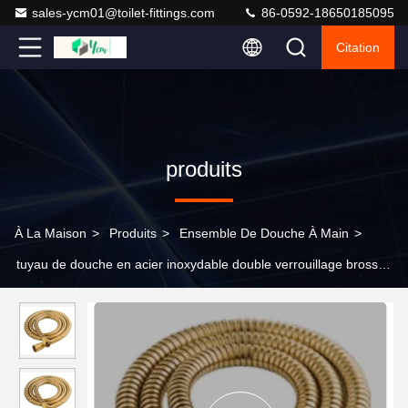
sales-ycm01@toilet-fittings.com
86-0592-18650185095
Citation
produits
À La Maison
>
Produits
>
Ensemble De Douche À Main
>
tuyau de douche en acier inoxydable double verrouillage brossé
en or pour les salles de bains modernes de luxe