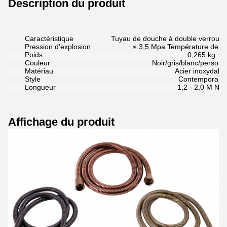
Description du produit
Caractéristique
Tuyau de douche à double verrouilla
Pression d'explosion
≤ 3,5 Mpa Température de f
Poids
0,265 kg
Couleur
Noir/gris/blanc/personn
Matériau
Acier inoxydabl
Style
Contemporain
Longueur
1,2 - 2,0 M Net
Affichage du produit