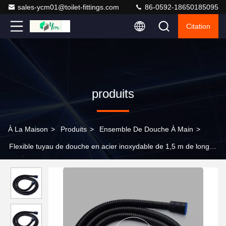
sales-ycm01@toilet-fittings.com
86-0592-18650185095
Citation
produits
À La Maison
>
Produits
>
Ensemble De Douche À Main
>
Flexible tuyau de douche en acier inoxydable de 1,5 m de long
avec tube intérieur en EPDM pour un design de salle de bain
moderne