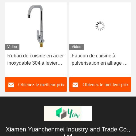
Vidéo
Vidéo
Ruban de cuisine en acier
Faucon de cuisine à
inoxydable 304 à levier
pulvérisation en alliage de
unique et surface brossée
zinc moderne avec finition
pour les cuisines
chrome pour l'eau chaude
Obtenez le meilleur prix
Obtenez le meilleur prix
modernes
et froide
Xiamen Yuanchenmei Industry and Trade Co.,