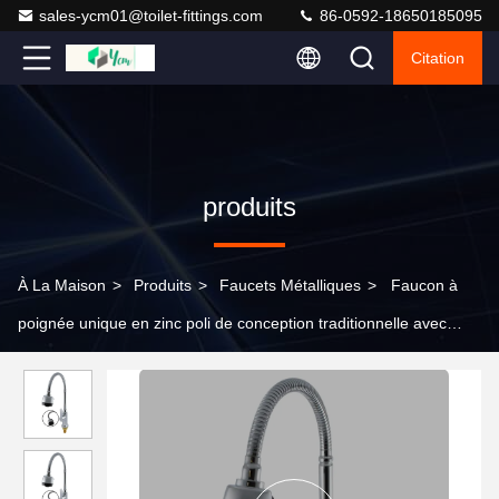
sales-ycm01@toilet-fittings.com
86-0592-18650185095
Citation
produits
À La Maison
>
Produits
>
Faucets Métalliques
>
Faucon à
poignée unique en zinc poli de conception traditionnelle avec
cartouche en laiton pour cuisine et salle de bain