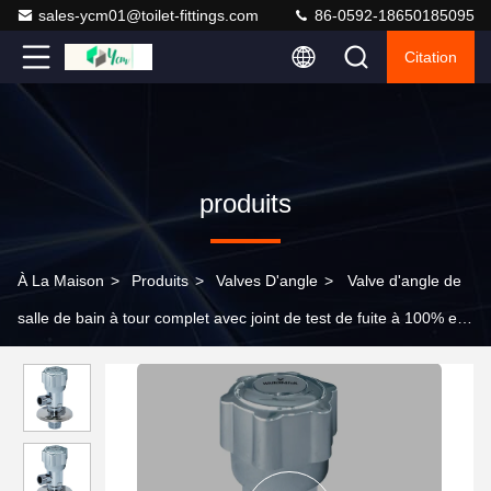
sales-ycm01@toilet-fittings.com
86-0592-18650185095
Citation
produits
À La Maison
>
Produits
>
Valves D'angle
>
Valve d'angle de
salle de bain à tour complet avec joint de test de fuite à 100% et
support technique en ligne