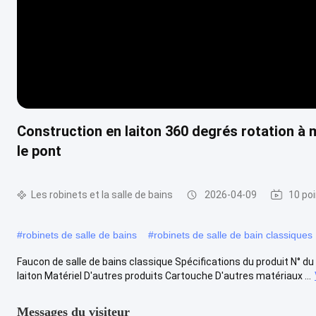
Construction en laiton 360 degrés rotation à m
le pont
Les robinets et la salle de bains
2026-04-09
10 po
#
robinets de salle de bains
#
robinets de salle de bain classiques
Faucon de salle de bains classique Spécifications du produit N° du 
laiton Matériel D'autres produits Cartouche D'autres matériaux ...
Messages du visiteur