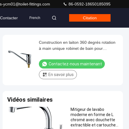
s-ycm01@toilet-fittings.com
86-0592-18650185095
Contacter
Citation
French
Construction en laiton 360 degrés rotation
à main unique robinet de bain pour
installation sur le pont
Contactez-nous maintenant
En savoir plus
Vidéos similaires
Mitigeur de lavabo
moderne en forme de L
chromé avec douchette
extractible et cartouche