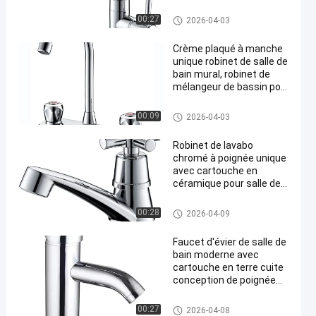
en terre cuite pour
montage mural
Les robinets et la salle de bain
00:27
2026-04-03
s
Crème plaqué à manche
unique robinet de salle de
bain mural, robinet de
mélangeur de bassin pour
évier de salle de bain
Les robinets et la salle de bain
00:09
2026-04-03
s
Robinet de lavabo
chromé à poignée unique
avec cartouche en
céramique pour salle de
bain de bâtiment de
bureaux
Les robinets et la salle de bain
00:28
2026-04-09
s
Faucet d'évier de salle de
bain moderne avec
cartouche en terre cuite
conception de poignée
unique et finition
chromée
Les robinets et la salle de bain
00:27
2026-04-08